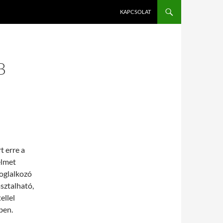
KAPCSOLAT
B
t erre a
elmet
oglalkozó
asztalható,
ellel
ben.