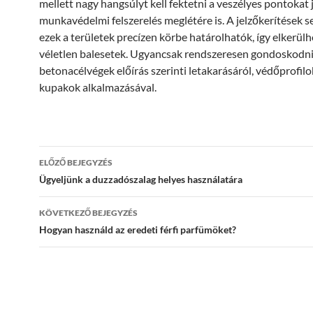
mellett nagy hangsúlyt kell fektetni a veszélyes pontokat 
munkavédelmi felszerelés meglétére is. A jelzőkerítések s
ezek a területek precízen körbe határolhatók, így elkerülh
véletlen balesetek. Ugyancsak rendszeresen gondoskodni 
betonacélvégek előírás szerinti letakarásáról, védőprofilok
kupakok alkalmazásával.
Bejegyzések
ELŐZŐ BEJEGYZÉS
navigációja
Ügyeljünk a duzzadószalag helyes használatára
KÖVETKEZŐ BEJEGYZÉS
Hogyan használd az eredeti férfi parfümöket?