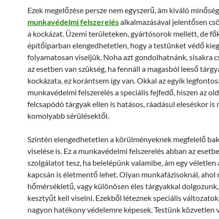
Ezek megelőzése persze nem egyszerű, ám kiváló minősé
munkavédelmi felszerelés
alkalmazásával jelentősen cs
a kockázat. Üzemi területeken, gyártósorok mellett, de fő
építőiparban elengedhetetlen, hogy a testünket védő kie
folyamatosan viseljük. Noha azt gondolhatnánk, sisakra 
az esetben van szükség, ha fennáll a magasból leeső tárgy
kockázata, ez korántsem így van. Okkal az egyik legfonto
munkavédelmi felszerelés a speciális fejfedő, hiszen az ol
felcsapódó tárgyak ellen is hatásos, ráadásul eleséskor i
komolyabb sérülésektől.
Szintén elengedhetetlen a körülményeknek megfelelő ba
viselése is. Ez a munkavédelmi felszerelés abban az esetbe
szolgálatot tesz, ha belelépünk valamibe, ám egy véletle
kapcsán is életmentő lehet. Olyan munkafázisoknál, ahol
hőmérsékletű, vagy különösen éles tárgyakkal dolgozunk, 
kesztyűt kell viselni. Ezekből léteznek speciális változatok
nagyon hatékony védelemre képesek. Testünk közvetlen