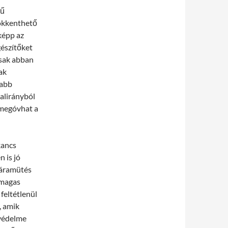
gű
ökkenthető
képp az
gészítőket
csak abban
ak
sabb
dalirányból
s megóvhat a
kancs
n is jó
n áramütés
 magas
feltétlenül
, amik
 védelme