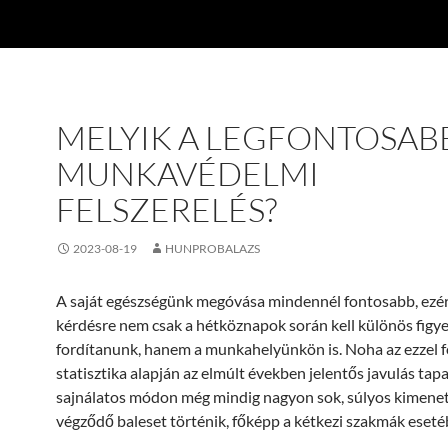
MELYIK A LEGFONTOSAB
MUNKAVÉDELMI
FELSZERELÉS?
2023-08-19
HUNPROBALAZS
A saját egészségünk megóvása mindennél fontosabb, ezér
kérdésre nem csak a hétköznapok során kell különös figy
fordítanunk, hanem a munkahelyünkön is. Noha az ezzel f
statisztika alapján az elmúlt években jelentős javulás tap
sajnálatos módon még mindig nagyon sok, súlyos kimenet
végződő baleset történik, főképp a kétkezi szakmák eseté