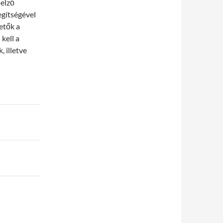
jelző
egítségével
etők a
kell a
, illetve