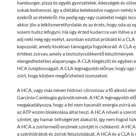
hamburger, pizza és egyéb gyorsételek, édességek és sü
sokak kedvencei, így a diétába belekezdve nagyon nehéz
ezekről az ételekről. Ha pedig egy-egy csalóétel mégis lec
akkor jön a lelkiismeretfurdalás és az érzés, hogy oda az e
sosem tudsz lefogyni. Ha úgy érzed kudarcra van ítélve a 
adj neki még egy esélyt, azonban ezúttal próbáld ki a CL
kapszulát, amely kiválóan támogatja fogyókúrád. A CLA 
értékes zsírsav, amely a testsúlycsökkentő készítmények
elengedhetetlen alapanyaga. A CLA kiegészíti és egyben er
HCA tulajdonságait. A CLA legnagyobb előnye, hogy úgy 
zsírt, hogy közben megőrizheted izomzatod.
A HCA, vagy más néven hidroxi-citromsav a fő alkotó ele
Garcinia Cambogia gyümölcsének. A HCA legnagyobb elő
megakadályozza, hogy a fel nem használt energia zsírrá al
az ATP enzim blokkolása által teszi. A HCA növeli a szero
szintet, így hamar teltségérzet alakul ki, így nem fogod tú
A HCA a zsírtermelő enzimek szintjét is csökkenti. A HCA
a szénhidrátok és zsírok felszívódását. A HCA és a CLA is