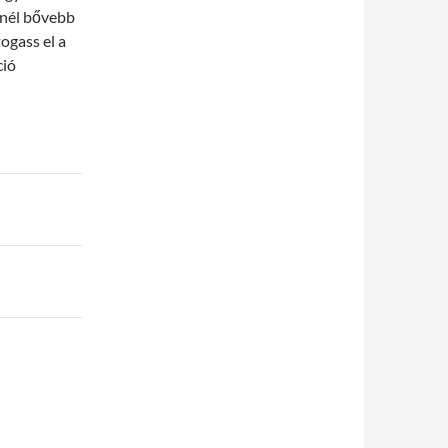
tnél bővebb
ogass el a
ció