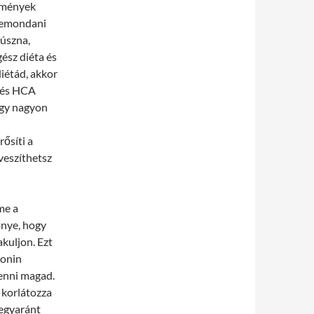
temények
 lemondani
súszna,
gész diéta és
diétád, akkor
A és HCA
egy nagyon
ősíti a
veszíthetsz
me a
nye, hogy
akuljon. Ezt
tonin
lenni magad.
 korlátozza
 egyaránt