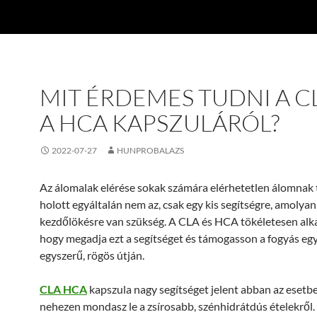
MIT ÉRDEMES TUDNI A C
A HCA KAPSZULÁRÓL?
2022-07-27
HUNPROBALAZS
Az álomalak elérése sokak számára elérhetetlen álomnak 
holott egyáltalán nem az, csak egy kis segítségre, amolyan
kezdőlökésre van szükség. A CLA és HCA tökéletesen alka
hogy megadja ezt a segítséget és támogasson a fogyás eg
egyszerű, rögös útján.
CLA HCA
kapszula nagy segítséget jelent abban az esetbe
nehezen mondasz le a zsírosabb, szénhidrátdús ételekről.