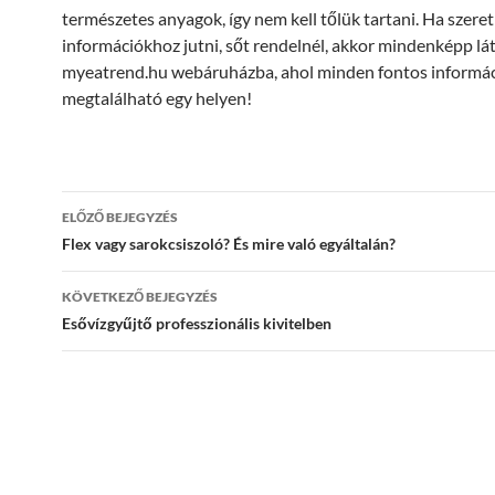
természetes anyagok, így nem kell tőlük tartani. Ha szere
információkhoz jutni, sőt rendelnél, akkor mindenképp lát
myeatrend.hu webáruházba, ahol minden fontos informá
megtalálható egy helyen!
Bejegyzések
ELŐZŐ BEJEGYZÉS
navigációja
Flex vagy sarokcsiszoló? És mire való egyáltalán?
KÖVETKEZŐ BEJEGYZÉS
Esővízgyűjtő professzionális kivitelben