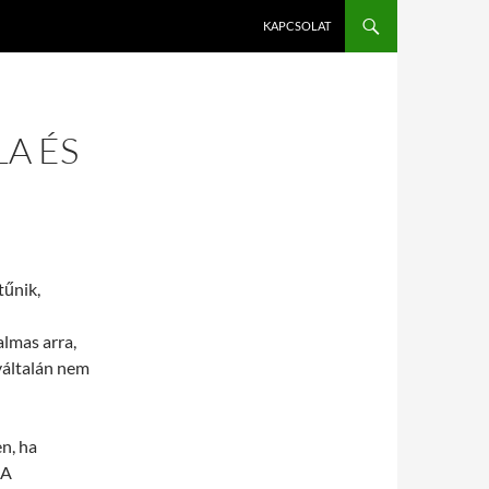
KAPCSOLAT
LA ÉS
tűnik,
lmas arra,
yáltalán nem
n, ha
 A