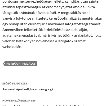
pontosan megtervezhetősége mellett, az indítás után szinte
azonnal tapasztalhatjuk az eredményt, azaz az oldalunkra
látogatók számának növekedését. A megszakítás nélküli,
vagyis a folytonosan fizetett keresőoptimalizálás mentén akár
egy hónap után elérhetjük a maximális látogatottsági számot.
Amennyiben felkeltettük érdeklődését, az oldal alján,
adatainak megadásával, máris kérhet tőlünk árajánlatot, hogy
valóban hatékonyan növelhesse a látogatók számát
weboldalán.
KERESŐOPTIMLIZÁLÁS
Bejegyzések
ELŐZŐ BEJEGYZÉS
navigációja
Azonnal lépni kell, ha szivárog a gáz
KÖVETKEZŐ BEJEGYZÉS