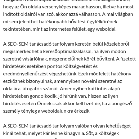
hogy az Ön oldala versenyképes maradhasson, illetve ha most
indított oldalról van szó, akkor azzá válhasson. A mai világban
mi sem jelenthet hatékonyabb bővítést ügyfélkörének
tekintetében, mint az internetes felület, egy weboldal.
A SEO-SEM tanácsadó tanfolyam keretén belül közelebbről
megismerkedhet a keresőoptimalizálással, ha ilyen módon
szeretné vásárlóinak, megrendelőinek körét bővíteni. A fizetett
hirdetések esetében pontos költségvetést és
eredményellenőrzést végezhetünk. Ezek módfelett hatékony
eszköznek bizonyulnak, amennyiben növelni szeretné az
oldalára látogatók számát. Amennyiben kattintás alapú
hirdetésben gondolkodik, jó hírünk van, hiszen az ilyen
hirdetés esetén Önnek csak akkor kell fizetnie, ha a böngésző
személy tényleg a weboldalunkra érkezik.
A SEO-SEM tanácsadó tanfolyam valóban olyan lehetőséget
kínál tehát, melyet kár lenne kihagynia. Sőt, a költségek