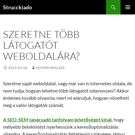
Tartalomhoz
Keresés
Strucckiado
ELSŐDL
MENÜ
SZERETNE TÖBB
LÁTOGATÓT
WEBOLDALÁRA?
2015-01-06
HUNPROBALAZS
Szeretne saját weboldalat, vagy már van is internetes oldala, de
nem tudja, hogyan lehetne több látogatót odavonzani? Akkor
érdemes tovább olvasnia, mert mi eláruljuk, hogyan növelheti
meg a valós látogatók számát.
A SEO-SEM tanácsadó tanfolyam lehetőséget kínál
,
hogy
mélyebb betekintést nyerhessünk a keresőoptimalizálás
világába. A keresőoptimalizálás feltétlenül szükséges ahhoz,