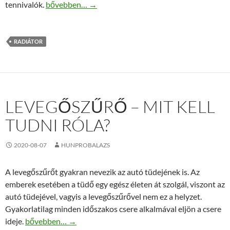
Miért ad ki a radiátor nem megszokott hangokat?
tennivalók.
bővebben…
→
RADIÁTOR
LEVEGŐSZŰRŐ – MIT KELL
TUDNI RÓLA?
2020-08-07
HUNPROBALAZS
A levegőszűrőt gyakran nevezik az autó tüdejének is. Az
emberek esetében a tüdő egy egész életen át szolgál, viszont az
autó tüdejével, vagyis a levegőszűrővel nem ez a helyzet.
Gyakorlatilag minden időszakos csere alkalmával eljön a csere
Levegőszűrő – Mit kell tudni róla?
ideje.
bővebben…
→