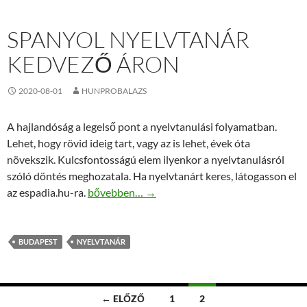
SPANYOL NYELVTANÁR
KEDVEZŐ ÁRON
2020-08-01
HUNPROBALAZS
A hajlandóság a legelső pont a nyelvtanulási folyamatban.
Lehet, hogy rövid ideig tart, vagy az is lehet, évek óta
növekszik. Kulcsfontosságú elem ilyenkor a nyelvtanulásról
szóló döntés meghozatala. Ha nyelvtanárt keres, látogasson el
Spanyol nyelvtanár kedvező áron
az espadia.hu-ra.
bővebben…
→
BUDAPEST
NYELVTANÁR
Bejegyzés
← ELŐZŐ
1
2