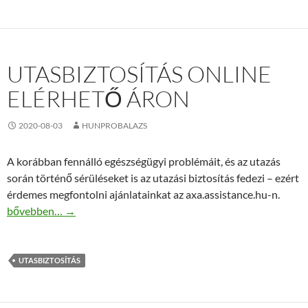
UTASBIZTOSÍTÁS ONLINE
ELÉRHETŐ ÁRON
2020-08-03
HUNPROBALAZS
A korábban fennálló egészségügyi problémáit, és az utazás
során történő sérüléseket is az utazási biztosítás fedezi – ezért
érdemes megfontolni ajánlatainkat az axa.assistance.hu-n.
Utasbiztosítás online elérhető áron
bővebben…
→
UTASBIZTOSÍTÁS