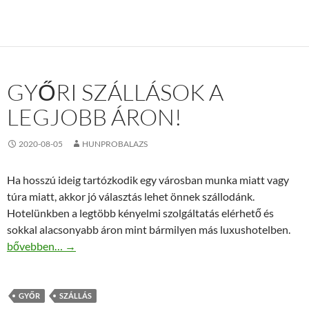
GYŐRI SZÁLLÁSOK A
LEGJOBB ÁRON!
2020-08-05
HUNPROBALAZS
Ha hosszú ideig tartózkodik egy városban munka miatt vagy
túra miatt, akkor jó választás lehet önnek szállodánk.
Hotelünkben a legtöbb kényelmi szolgáltatás elérhető és
sokkal alacsonyabb áron mint bármilyen más luxushotelben.
Győri szállások a legjobb áron!
bővebben…
→
GYŐR
SZÁLLÁS