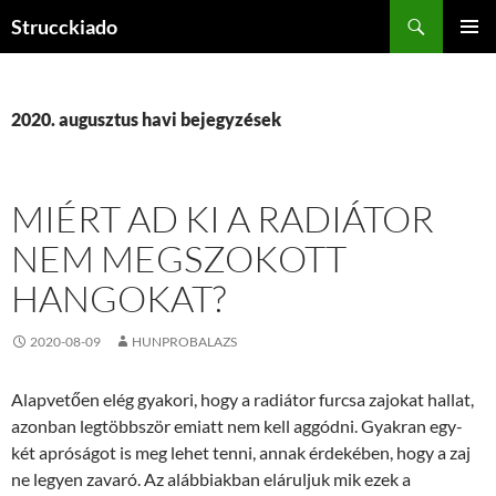
Tartalomhoz
Keresés
Strucckiado
ELSŐDL
MENÜ
2020. augusztus havi bejegyzések
MIÉRT AD KI A RADIÁTOR
NEM MEGSZOKOTT
HANGOKAT?
2020-08-09
HUNPROBALAZS
Alapvetően elég gyakori, hogy a radiátor furcsa zajokat hallat,
azonban legtöbbször emiatt nem kell aggódni. Gyakran egy-
két apróságot is meg lehet tenni, annak érdekében, hogy a zaj
ne legyen zavaró. Az alábbiakban eláruljuk mik ezek a